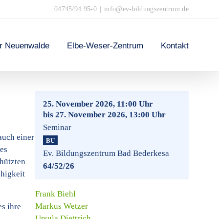
04745/94 95-0
|
info@ev-bildungszentrum.de
er Neuenwalde
Elbe-Weser-Zentrum
Kontakt
25. November 2026, 11:00 Uhr
bis 27. November 2026, 13:00 Uhr
Seminar
auch einer
BU
hes
Ev. Bildungszentrum Bad Bederkesa
chützten
64/52/26
higkeit
Frank Biehl
Markus Wetzer
s ihre
Ursula Diettrich