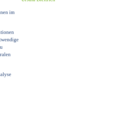
lnen im
ationen
otwendige
zu
ralen
nalyse