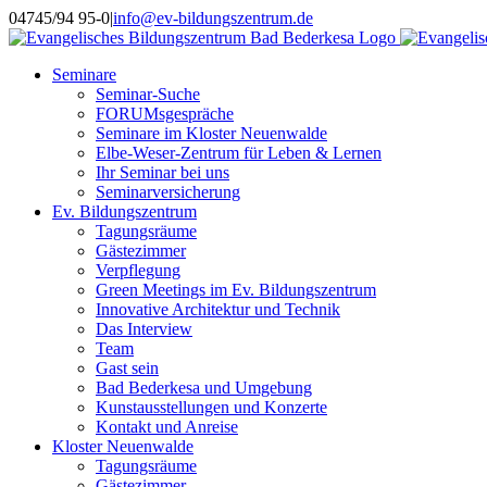
Skip
Instagram
04745/94 95-0
|
info@ev-bildungszentrum.de
to
content
Seminare
Seminar-Suche
FORUMsgespräche
Seminare im Kloster Neuenwalde
Elbe-Weser-Zentrum für Leben & Lernen
Ihr Seminar bei uns
Seminarversicherung
Ev. Bildungszentrum
Tagungsräume
Gästezimmer
Verpflegung
Green Meetings im Ev. Bildungszentrum
Innovative Architektur und Technik
Das Interview
Team
Gast sein
Bad Bederkesa und Umgebung
Kunstausstellungen und Konzerte
Kontakt und Anreise
Kloster Neuenwalde
Tagungsräume
Gästezimmer