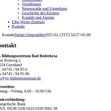
Verpflegung
Neuenwalde und Umgebung
Geschichte des Klosters
Kontakt und Anreise
Elbe-Weser-Zentrum
Kontakt
Kontakt
Stefan Oelgemöller
2025-01-13T15:54:37+01:00
ontakt
. Bildungszentrum Bad Bederkesa
ter Postweg 2
624 Geestland
l. 04745 / 94 95-0
x 04745 / 94 95-96
fo@ev-bildungszentrum.de
rozeiten:
ntag – Freitag, 8.00 – 16.00 Uhr
nkverbindung:
angelische Bank
AN: DE48 5206 0410 0100 0062 38