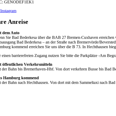
IC: GENODEF1EK1
Instagram
hre Anreise
t dem Auto
nn Sie Bad Bederkesa über die BAB 27 Bremen-Cuxhaven erreichen wol
tsausgang Bad Bederkesa – an der Straße nach Bremervörde/Bever­stedt.
mburg kommend erreichen Sie uns über die B 73. In Hechthausen biege
r einen barrierefreien Zugang nutzen Sie bitte die Parkplätze ›Am Begr
t öffentlichen Verkehrsmitteln
t der Bahn bis Bremerhaven-Hbf. Von dort verkehren Busse bis Bad B
s Hamburg kommend
t der Bahn nach Hechthausen. Von dort mit dem Sammeltaxi nach Bad