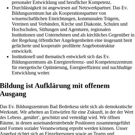
personaler Entwicklung und beruflicher Kompetenz.
Durchlässigkeit ist angewiesen auf Netzwerkpartner. Das Ev.
Bildungszentrum hat als Kooperationspartner von
wissenschaftlichen Einrichtungen, kommunalen Trägern,
Vereinen und Verbänden, Kirche und Diakonie, Schulen und
Hochschulen, Stiftungen und Agenturen, regionalen
Institutionen und Unternehmen und als kirchliches Gegenüber in
der Regelung öffentlicher Angelegenheiten eine insgesamt breit
gefächerte und kooperativ profilierte Angebotsstruktur
entwickelt.
Institutionell und thematisch entwickelt sich das Ev.
Bildungszentrums als Energiereferenz- und Kompetenzzentrum
für energetische Optimierung, Energieeffizienz und nachhaltige
Entwicklung weiter.
Bildung ist Aufklärung mit offenem
Ausgang
Das Ev. Bildungszentrum Bad Bederkesa sieht sich als demokratische
Werkstatt. Wir arbeiten an Entwürfen für eine Zukunft, in der der Wert
des Lebens ‚genährt’, geschützt und verteidigt wird. Wir öffnen
Räume, in denen auseinanderstrebende Positionen zusammengeführt
und Formen sozialer Verantwortung erprobt werden können. Unser
Angebot richtet sich an Einzelpersonen sowie an Teams und