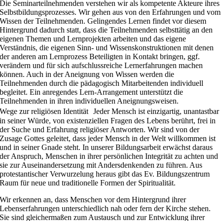
Die Seminarteilnehmenden verstehen wir als kompetente Akteure ihres
Selbstbildungsprozesses. Wir gehen aus von den Erfahrungen und vom
Wissen der Teilnehmenden. Gelingendes Lernen findet vor diesem
Hintergrund dadurch statt, dass die Teilnehmenden selbsttätig an den
eigenen Themen und Lernprojekten arbeiten und das eigene
Verständnis, die eigenen Sinn- und Wissenskonstruktionen mit denen
der anderen am Lernprozess Beteiligten in Kontakt bringen, ggf.
verändern und für sich aufschlussreiche Lernerfahrungen machen
können. Auch in der Aneignung von Wissen werden die
Teilnehmenden durch die pädagogisch Mitarbeitenden individuell
begleitet. Ein anregendes Lern-Arrangement unterstützt die
Teilnehmenden in ihren individuellen Aneignungsweisen.
Wege zur religiösen Identität Jeder Mensch ist einzigartig, unantastbar
in seiner Würde, von existenziellen Fragen des Lebens berührt, frei in
der Suche und Erfahrung religiöser Antworten. Wir sind von der
Zusage Gottes geleitet, dass jeder Mensch in der Welt willkommen ist
und in seiner Gnade steht. In unserer Bildungsarbeit erwächst daraus
der Anspruch, Menschen in ihrer persönlichen Integrität zu achten und
sie zur Auseinandersetzung mit Andersdenkenden zu führen. Aus
protestantischer Verwurzelung heraus gibt das Ev. Bildungszentrum
Raum für neue und traditionelle Formen der Spiritualität.
Wir erkennen an, dass Menschen vor dem Hintergrund ihrer
Lebenserfahrungen unterschiedlich nah oder fern der Kirche stehen.
Sie sind gleichermaßen zum Austausch und zur Entwicklung ihrer