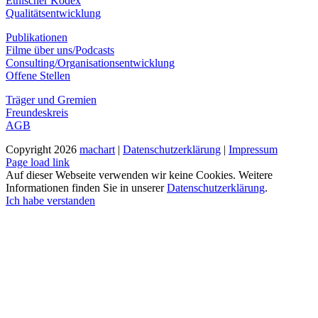
Ethischer Kodex
Qualitätsentwicklung
Publikationen
Filme über uns/Podcasts
Consulting/Organisationsentwicklung
Offene Stellen
Träger und Gremien
Freundeskreis
AGB
Copyright
2026
machart
|
Datenschutzerklärung
|
Impressum
Instagram
Page load link
Auf dieser Webseite verwenden wir keine Cookies. Weitere
Informationen finden Sie in unserer
Datenschutzerklärung
.
Ich habe verstanden
Nach
oben