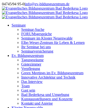
Skip
Instagram
04745/94 95-0
|
info@ev-bildungszentrum.de
to
content
Seminare
Seminar-Suche
FORUMsgespräche
Seminare im Kloster Neuenwalde
Elbe-Weser-Zentrum für Leben & Lernen
Ihr Seminar bei uns
Seminarversicherung
Ev. Bildungszentrum
Tagungsräume
Gästezimmer
Verpflegung
Green Meetings im Ev. Bildungszentrum
Innovative Architektur und Technik
Das Interview
Team
Gast sein
Bad Bederkesa und Umgebung
Kunstausstellungen und Konzerte
Kontakt und Anreise
Kloster Neuenwalde