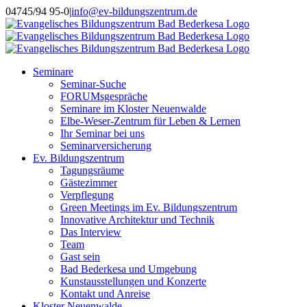
Skip
Instagram
04745/94 95-0
|
info@ev-bildungszentrum.de
to
content
Seminare
Seminar-Suche
FORUMsgespräche
Seminare im Kloster Neuenwalde
Elbe-Weser-Zentrum für Leben & Lernen
Ihr Seminar bei uns
Seminarversicherung
Ev. Bildungszentrum
Tagungsräume
Gästezimmer
Verpflegung
Green Meetings im Ev. Bildungszentrum
Innovative Architektur und Technik
Das Interview
Team
Gast sein
Bad Bederkesa und Umgebung
Kunstausstellungen und Konzerte
Kontakt und Anreise
Kloster Neuenwalde