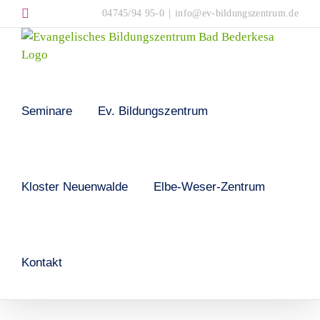
Skip
Instagram
04745/94 95-0
|
info@ev-bildungszentrum.de
to
content
Seminare
Ev. Bildungszentrum
Kloster Neuenwalde
Elbe-Weser-Zentrum
Kontakt