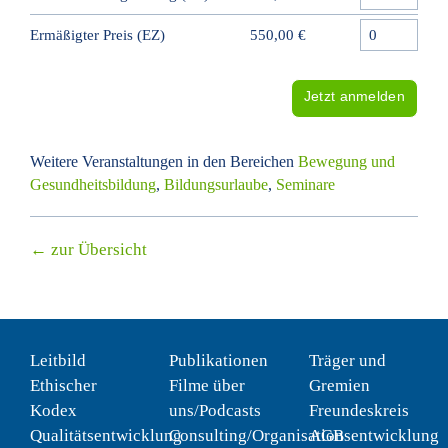
Ermäßigter Preis (EZ)
550,00 €
Jetzt anmelden
Weitere Veranstaltungen in den Bereichen
Bewegung und
Gesundheitsbildung
,
Bildungsurlaube
,
Seminare
← zur Übersicht
Leitbild
Publikationen
Träger und
Ethischer
Filme über
Gremien
Kodex
uns/Podcasts
Freundeskreis
Qualitätsentwicklung
Consulting/Organisationsentwicklung
AGB