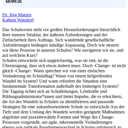
60/09/26
Dr. Jörg Matzen
Kathrin Watzdorf
Das Schulwesen steht vor großen Herausforderungen hinsichtlich
ihrer inneren Struktur, der äußeren Anforderungen und der
Zielsicherheit ihres Auftrags. Sich wandelnde gesellschaftliche
Anforderungen bedingen ständige Anpassung. Doch wie steuern
wir diese Prozesse in unseren Schulen? Wie navigieren wir sie, und
auf welchem Kurs?
Schulen entwickeln sich ungleichzeitig, was sie eint, ist die
Überzeugung, dass sich etwas ändern muss. Doch ›Change‹ ist nicht
gleich ›Change‹. Wann sprechen wir von einer einfachen
Veränderung im Schulalltag? Wann von einem tiefgreifenden
Wandel im System? Und wann erfordert die Situation eine
fundamentale Transformation außerhalb des bisherigen Systems?
Die Tagung richtet sich an Schulleitungen, Lehrkräfte und
Bildungsadministrator*innen und bietet Impulse, die es erleichtern,
die Art des Wandels in Schulen zu identifizieren und passende
Strategien für eine zukunftsorientierte Schule zu entwickeln Aus der
Tiefe und dem Umfang des Wandels werden geeignete Maßnahmen
abgeleitet und praxisbewährte Formen und Wege des Change-
Prozesses vorgestellt, um agile, inkrementelle Veränderungen
ebenso wie radikale Paradigmenwechsel in Schulen erfolgreich zu