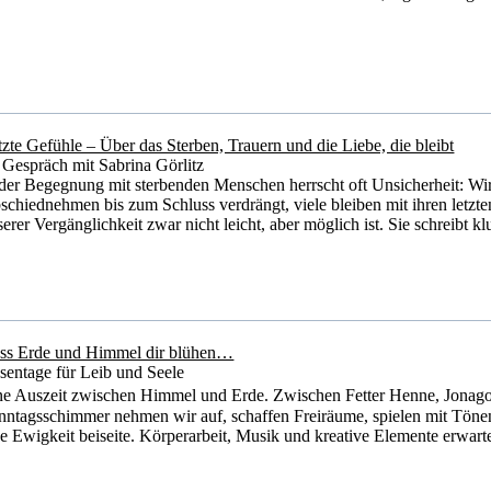
tzte Gefühle – Über das Sterben, Trauern und die Liebe, die bleibt
 Gespräch mit Sabrina Görlitz
 der Begegnung mit sterbenden Menschen herrscht oft Unsicherheit: Wir
schiednehmen bis zum Schluss verdrängt, viele bleiben mit ihren letzten
erer Vergänglichkeit zwar nicht leicht, aber möglich ist. Sie schreibt k
ss Erde und Himmel dir blühen…
sentage für Leib und Seele
ne Auszeit zwischen Himmel und Erde. Zwischen Fetter Henne, Jona
nntagsschimmer nehmen wir auf, schaffen Freiräume, spielen mit Töne
ne Ewigkeit beiseite. Körperarbeit, Musik und kreative Elemente erwar