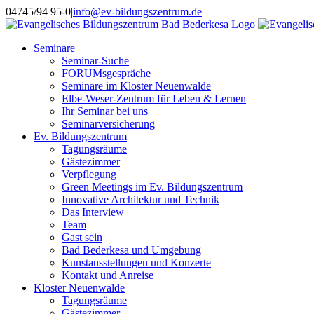
Skip
Instagram
04745/94 95-0
|
info@ev-bildungszentrum.de
to
content
Seminare
Seminar-Suche
FORUMsgespräche
Seminare im Kloster Neuenwalde
Elbe-Weser-Zentrum für Leben & Lernen
Ihr Seminar bei uns
Seminarversicherung
Ev. Bildungszentrum
Tagungsräume
Gästezimmer
Verpflegung
Green Meetings im Ev. Bildungszentrum
Innovative Architektur und Technik
Das Interview
Team
Gast sein
Bad Bederkesa und Umgebung
Kunstausstellungen und Konzerte
Kontakt und Anreise
Kloster Neuenwalde
Tagungsräume
Gästezimmer