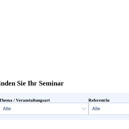
inden Sie Ihr Seminar
Thema / Veranstaltungsart
Referent/in