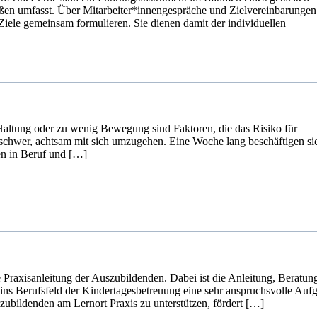
ßen umfasst. Über Mitarbeiter*innengespräche und Zielvereinbarungen
Ziele gemeinsam formulieren. Sie dienen damit der individuellen
Haltung oder zu wenig Bewegung sind Faktoren, die das Risiko für
s schwer, achtsam mit sich umzugehen. Eine Woche lang beschäftigen si
en in Beruf und […]
ve Praxisanleitung der Auszubildenden. Dabei ist die Anleitung, Beratun
ns Berufsfeld der Kindertagesbetreuung eine sehr anspruchsvolle Auf
ubildenden am Lernort Praxis zu unterstützen, fördert […]