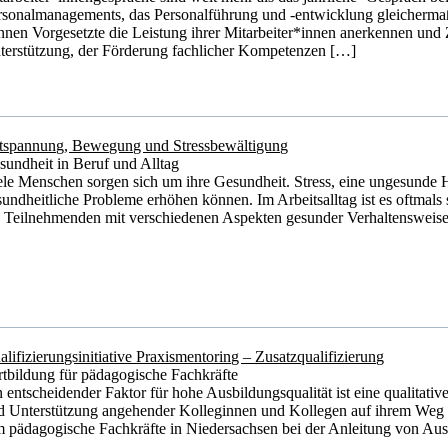
rsonalmanagements, das Personalführung und -entwicklung gleicherma
nnen Vorgesetzte die Leistung ihrer Mitarbeiter*innen anerkennen und 
terstützung, der Förderung fachlicher Kompetenzen […]
tspannung, Bewegung und Stressbewältigung
sundheit in Beruf und Alltag
ele Menschen sorgen sich um ihre Gesundheit. Stress, eine ungesunde 
sundheitliche Probleme erhöhen können. Im Arbeitsalltag ist es oftmal
e Teilnehmenden mit verschiedenen Aspekten gesunder Verhaltensweis
alifizierungsinitiative Praxismentoring – Zusatzqualifizierung
rtbildung für pädagogische Fachkräfte
n entscheidender Faktor für hohe Ausbildungsqualität ist eine qualitati
d Unterstützung angehender Kolleginnen und Kollegen auf ihrem Weg i
 pädagogische Fachkräfte in Niedersachsen bei der Anleitung von Ausz