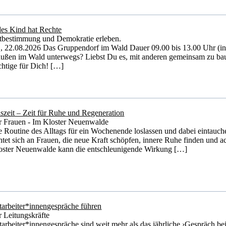
des Kind hat Rechte
tbestimmung und Demokratie erleben.
., 22.08.2026 Das Gruppendorf im Wald Dauer 09.00 bis 13.00 Uhr (ink
außen im Wald unterwegs? Liebst Du es, mit anderen gemeinsam zu baue
chtige für Dich! […]
szeit – Zeit für Ruhe und Regeneration
r Frauen - Im Kloster Neuenwalde
e Routine des Alltags für ein Wochenende loslassen und dabei eintau
chtet sich an Frauen, die neue Kraft schöpfen, innere Ruhe finden und
oster Neuenwalde kann die entschleunigende Wirkung […]
tarbeiter*innengespräche führen
r Leitungskräfte
tarbeiter*innengespräche sind weit mehr als das jährliche ›Gespräch b