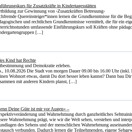
nführungskurs für Zusatzkräfte in Kindertagesstätten
rtbildung zur Gewinnung von ›Zusatzkräften Betreuung‹
chfremde Quereinsteiger*innen lernen die Grundkenntnisse für die Beg
dagogischen und rechtlichen Grundkenntnisse vermittelt, die für ein ei
terrichtsstunden umfassende Einführungskurs soll Kräften ohne pädagogi
ndergartengruppen […]
des Kind hat Rechte
tbestimmung und Demokratie erleben.
., 10.08.2026 Die Stadt von morgen Dauer 09.00 bis 16.00 Uhr (inkl. 
inen Wohnort etwas, damit Du dort besser leben kannst? Dann bau Dir
sammen mit anderen Kindern planst, […]
enn Deine Güte ist mir vor Augen« –
rspektivveränderung und Wahrnehmung durch ganzheitliches Sehtraini
sere Wahrnehmung prägt, wie wir die Welt sehen, verstehen und interpr
undlagen des Sehens und der menschlichen Wahrnehmung auseinander.
stausch verbunden. Dadurch lernen die Teilnehmenden, eigene Sehge