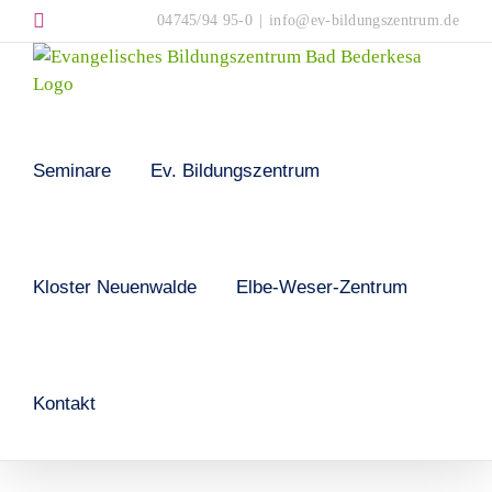
Skip
Instagram
04745/94 95-0
|
info@ev-bildungszentrum.de
to
content
Seminare
Ev. Bildungszentrum
Kloster Neuenwalde
Elbe-Weser-Zentrum
Kontakt