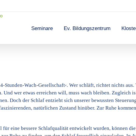
Seminare
Ev. Bildungszentrum
Klost
24-Stunden-Wach-Gesellschaft‹. Wer schläft, richtet nichts aus.
n. Und wer etwas erreichen will, muss wach bleiben. Zugleich is
nen. Doch der Schlaf entzieht sich unserer bewussten Steuerung
 faszinierenden, natürlichen Zustand hinüber. Zur Ruhe kommen 
 für eine bessere Schlafqualität entwickelt wurden, können die
 zur Ruhe zu finden, um den Schlaf freundlich einzuladen. In 