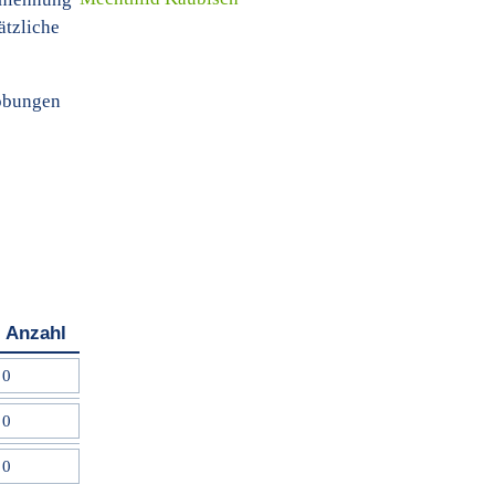
ätzliche
robungen
Anzahl