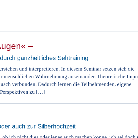
 Augen« –
rch ganzheitliches Sehtraining
stehen und interpretieren. In diesem Seminar setzen sich die
er menschlichen Wahrnehmung auseinander. Theoretische Impu
ausch verbunden. Dadurch lernen die Teilnehmenden, eigene
Perspektiven zu […]
der auch zur Silberhochzeit
, ob ich nicht dies oder jenes auch machen könne, ich sei doch 