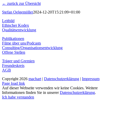
← zurück zur Übersicht
Stefan Oelgemöller
2024-12-20T15:21:09+01:00
Leitbild
Ethischer Kodex
Qualitätsentwicklung
Publikationen
Filme über uns/Podcasts
Consulting/Organisationsentwicklung
Offene Stellen
Träger und Gremien
Freundeskreis
AGB
Copyright
2026
machart
|
Datenschutzerklärung
|
Impressum
Instagram
Page load link
Auf dieser Webseite verwenden wir keine Cookies. Weitere
Informationen finden Sie in unserer
Datenschutzerklärung
.
Ich habe verstanden
Nach
oben