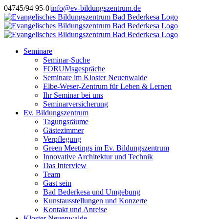
Skip
Instagram
04745/94 95-0
|
info@ev-bildungszentrum.de
to
content
Seminare
Seminar-Suche
FORUMsgespräche
Seminare im Kloster Neuenwalde
Elbe-Weser-Zentrum für Leben & Lernen
Ihr Seminar bei uns
Seminarversicherung
Ev. Bildungszentrum
Tagungsräume
Gästezimmer
Verpflegung
Green Meetings im Ev. Bildungszentrum
Innovative Architektur und Technik
Das Interview
Team
Gast sein
Bad Bederkesa und Umgebung
Kunstausstellungen und Konzerte
Kontakt und Anreise
Kloster Neuenwalde