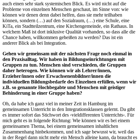
auch einen sehr stark systemischen Blick. Es wird nicht auf die
Probleme von einzelnen Menschen geschaut, im Sinne von: wie
können wir denen denn dabei helfen, dass sie mehr teilhaben
können, sondern (…) auf den Sozialraum, (…) eine Schule, eine
KiTa, ein Stadtteilzentrum, eine Kirchengemeinde, ein Rathaus. In
welchem Maß ist dort inklusive Qualität vorhanden, so dass alle die
Chance haben, willkommen geheißen zu werden? Das ist ein
anderer Blick als bei Integration.
Gehen wir gemeinsam mit der nächsten Frage noch einmal in
den Praxisalltag. Wir haben in Bildungseinrichtungen mit
Gruppen zu tun. Menschen sind verschieden, die Gruppen
daher heterogen. Wie können wir als Lehrer/innen,
Erzieher/innen oder Erwachsenenbildner/innen die
individuellen Bildungsbedarfe des Einzelnen erfüllen, wenn wir
z.B. so genannte Hochbegabte und Menschen mit geistiger
Behinderung in einer Gruppe haben?
Oh, da habe ich ganz viel in meiner Zeit in Hamburg im
gemeinsamen Unterricht in den Integrationsklassen gelernt. Da gibt
es immer sofort das Stichwort des ›vieldifferenten Unterrichts‹. Für
mich geht es in folgende Richtung: Wie können wir es bei einem
gemeinsamen Thema, bei einem gemeinsamen inhaltlichen
Zusammenhang hinbekommen, und ich sage bewusst wir, weil das
in der Regel dann nicht mehr ein Mensch alleine kann, da braucht es