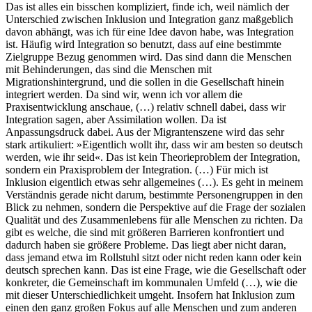
Das ist alles ein bisschen kompliziert, finde ich, weil nämlich der
Unterschied zwischen Inklusion und Integration ganz maßgeblich
davon abhängt, was ich für eine Idee davon habe, was Integration
ist. Häufig wird Integration so benutzt, dass auf eine bestimmte
Zielgruppe Bezug genommen wird. Das sind dann die Menschen
mit Behinderungen, das sind die Menschen mit
Migrationshintergrund, und die sollen in die Gesellschaft hinein
integriert werden. Da sind wir, wenn ich vor allem die
Praxisentwicklung anschaue, (…) relativ schnell dabei, dass wir
Integration sagen, aber Assimilation wollen. Da ist
Anpassungsdruck dabei. Aus der Migrantenszene wird das sehr
stark artikuliert: »Eigentlich wollt ihr, dass wir am besten so deutsch
werden, wie ihr seid«. Das ist kein Theorieproblem der Integration,
sondern ein Praxisproblem der Integration. (…) Für mich ist
Inklusion eigentlich etwas sehr allgemeines (…). Es geht in meinem
Verständnis gerade nicht darum, bestimmte Personengruppen in den
Blick zu nehmen, sondern die Perspektive auf die Frage der sozialen
Qualität und des Zusammenlebens für alle Menschen zu richten. Da
gibt es welche, die sind mit größeren Barrieren konfrontiert und
dadurch haben sie größere Probleme. Das liegt aber nicht daran,
dass jemand etwa im Rollstuhl sitzt oder nicht reden kann oder kein
deutsch sprechen kann. Das ist eine Frage, wie die Gesellschaft oder
konkreter, die Gemeinschaft im kommunalen Umfeld (…), wie die
mit dieser Unterschiedlichkeit umgeht. Insofern hat Inklusion zum
einen den ganz großen Fokus auf alle Menschen und zum anderen