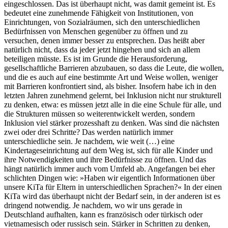
eingeschlossen. Das ist überhaupt nicht, was damit gemeint ist. Es
bedeutet eine zunehmende Fähigkeit von Institutionen, von
Einrichtungen, von Sozialräumen, sich den unterschiedlichen
Bedürfnissen von Menschen gegenüber zu öffnen und zu
versuchen, denen immer besser zu entsprechen. Das heißt aber
natürlich nicht, dass da jeder jetzt hingehen und sich an allem
beteiligen müsste. Es ist im Grunde die Herausforderung,
gesellschaftliche Barrieren abzubauen, so dass die Leute, die wollen,
und die es auch auf eine bestimmte Art und Weise wollen, weniger
mit Barrieren konfrontiert sind, als bisher. Insofern habe ich in den
letzten Jahren zunehmend gelernt, bei Inklusion nicht nur strukturell
zu denken, etwa: es müssen jetzt alle in die eine Schule für alle, und
die Strukturen müssen so weiterentwickelt werden, sondern
Inklusion viel stärker prozesshaft zu denken. Was sind die nächsten
zwei oder drei Schritte? Das werden natürlich immer
unterschiedliche sein. Je nachdem, wie weit (…) eine
Kindertageseinrichtung auf dem Weg ist, sich für alle Kinder und
ihre Notwendigkeiten und ihre Bedürfnisse zu öffnen. Und das
hängt natürlich immer auch vom Umfeld ab. Angefangen bei eher
schlichten Dingen wie: »Haben wir eigentlich Informationen über
unsere KiTa für Eltern in unterschiedlichen Sprachen?« In der einen
KiTa wird das überhaupt nicht der Bedarf sein, in der anderen ist es
dringend notwendig. Je nachdem, wo wir uns gerade in
Deutschland aufhalten, kann es französisch oder türkisch oder
vietnamesisch oder russisch sein. Stärker in Schritten zu denken,