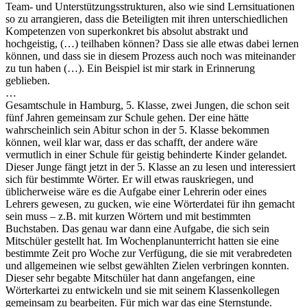
Team- und Unterstützungsstrukturen, also wie sind Lernsituationen
so zu arrangieren, dass die Beteiligten mit ihren unterschiedlichen
Kompetenzen von superkonkret bis absolut abstrakt und
hochgeistig, (…) teilhaben können? Dass sie alle etwas dabei lernen
können, und dass sie in diesem Prozess auch noch was miteinander
zu tun haben (…). Ein Beispiel ist mir stark in Erinnerung
geblieben.
…
Gesamtschule in Hamburg, 5. Klasse, zwei Jungen, die schon seit
fünf Jahren gemeinsam zur Schule gehen. Der eine hätte
wahrscheinlich sein Abitur schon in der 5. Klasse bekommen
können, weil klar war, dass er das schafft, der andere wäre
vermutlich in einer Schule für geistig behinderte Kinder gelandet.
Dieser Junge fängt jetzt in der 5. Klasse an zu lesen und interessiert
sich für bestimmte Wörter. Er will etwas rauskriegen, und
üblicherweise wäre es die Aufgabe einer Lehrerin oder eines
Lehrers gewesen, zu gucken, wie eine Wörterdatei für ihn gemacht
sein muss – z.B. mit kurzen Wörtern und mit bestimmten
Buchstaben. Das genau war dann eine Aufgabe, die sich sein
Mitschüler gestellt hat. Im Wochenplanunterricht hatten sie eine
bestimmte Zeit pro Woche zur Verfügung, die sie mit verabredeten
und allgemeinen wie selbst gewählten Zielen verbringen konnten.
Dieser sehr begabte Mitschüler hat dann angefangen, eine
Wörterkartei zu entwickeln und sie mit seinem Klassenkollegen
gemeinsam zu bearbeiten. Für mich war das eine Sternstunde.