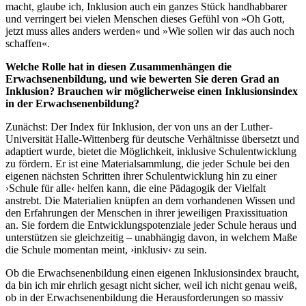
macht, glaube ich, Inklusion auch ein ganzes Stück handhabbarer
und verringert bei vielen Menschen dieses Gefühl von »Oh Gott,
jetzt muss alles anders werden« und »Wie sollen wir das auch noch
schaffen«.
Welche Rolle hat in diesen Zusammenhängen die
Erwachsenenbildung, und wie bewerten Sie deren Grad an
Inklusion? Brauchen wir möglicherweise einen Inklusionsindex
in der Erwachsenenbildung?
Zunächst: Der Index für Inklusion, der von uns an der Luther-
Universität Halle-Wittenberg für deutsche Verhältnisse übersetzt und
adaptiert wurde, bietet die Möglichkeit, inklusive Schulentwicklung
zu fördern. Er ist eine Materialsammlung, die jeder Schule bei den
eigenen nächsten Schritten ihrer Schulentwicklung hin zu einer
›Schule für alle‹ helfen kann, die eine Pädagogik der Vielfalt
anstrebt. Die Materialien knüpfen an dem vorhandenen Wissen und
den Erfahrungen der Menschen in ihrer jeweiligen Praxissituation
an. Sie fordern die Entwicklungspotenziale jeder Schule heraus und
unterstützen sie gleichzeitig – unabhängig davon, in welchem Maße
die Schule momentan meint, ›inklusiv‹ zu sein.
Ob die Erwachsenenbildung einen eigenen Inklusionsindex braucht,
da bin ich mir ehrlich gesagt nicht sicher, weil ich nicht genau weiß,
ob in der Erwachsenenbildung die Herausforderungen so massiv