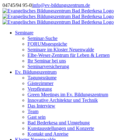
Skip
Instagram
04745/94 95-0
|
info@ev-bildungszentrum.de
to
content
Seminare
Seminar-Suche
FORUMsgespräche
Seminare im Kloster Neuenwalde
Elbe-Weser-Zentrum für Leben & Lernen
Ihr Seminar bei uns
Seminarversicherung
Ev. Bildungszentrum
Tagungsräume
Gästezimmer
Verpflegung
Green Meetings im Ev. Bildungszentrum
Innovative Architektur und Technik
Das Interview
Team
Gast sein
Bad Bederkesa und Umgebung
Kunstausstellungen und Konzerte
Kontakt und Anreise
Kloster Neuenwalde