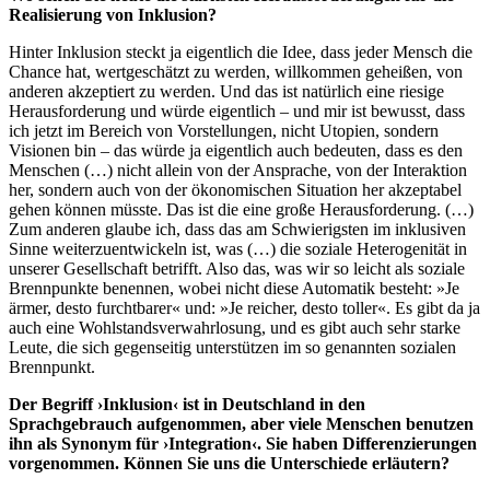
Realisierung von Inklusion?
Hinter Inklusion steckt ja eigentlich die Idee, dass jeder Mensch die
Chance hat, wertgeschätzt zu werden, willkommen geheißen, von
anderen akzeptiert zu werden. Und das ist natürlich eine riesige
Herausforderung und würde eigentlich – und mir ist bewusst, dass
ich jetzt im Bereich von Vorstellungen, nicht Utopien, sondern
Visionen bin – das würde ja eigentlich auch bedeuten, dass es den
Menschen (…) nicht allein von der Ansprache, von der Interaktion
her, sondern auch von der ökonomischen Situation her akzeptabel
gehen können müsste. Das ist die eine große Herausforderung. (…)
Zum anderen glaube ich, dass das am Schwierigsten im inklusiven
Sinne weiterzuentwickeln ist, was (…) die soziale Heterogenität in
unserer Gesellschaft betrifft. Also das, was wir so leicht als soziale
Brennpunkte benennen, wobei nicht diese Automatik besteht: »Je
ärmer, desto furchtbarer« und: »Je reicher, desto toller«. Es gibt da ja
auch eine Wohlstandsverwahrlosung, und es gibt auch sehr starke
Leute, die sich gegenseitig unterstützen im so genannten sozialen
Brennpunkt.
Der Begriff ›Inklusion‹ ist in Deutschland in den
Sprachgebrauch aufgenommen, aber viele Menschen benutzen
ihn als Synonym für ›Integration‹. Sie haben Differenzierungen
vorgenommen. Können Sie uns die Unterschiede erläutern?