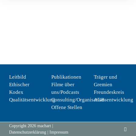
Leitbild
Publikationen
Träger und
Ethischer
Filme über
Gremien
Kodex
uns/Podcasts
Freundeskreis
Qualitätsentwicklung
Consulting/Organisationsentwicklung
AGB
Offene Stellen
Copyright
2026
machart
|
Inst
Datenschutzerklärung
|
Impressum