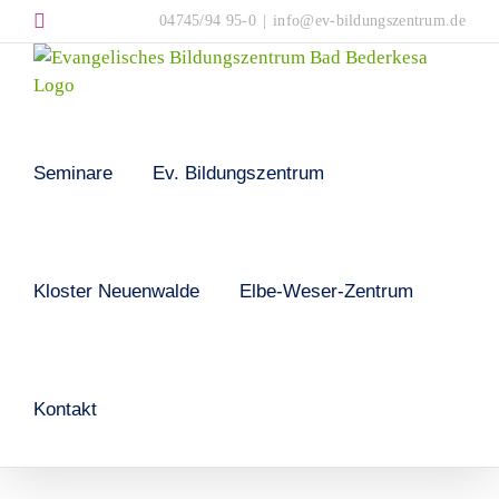
Skip
Instagram
04745/94 95-0
|
info@ev-bildungszentrum.de
to
content
Seminare
Ev. Bildungszentrum
Kloster Neuenwalde
Elbe-Weser-Zentrum
Kontakt