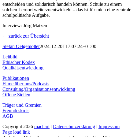
entscheiden und solidarisch handeln können. Schule zu einem
solchen Lernort weiterzuentwickeln – das ist für mich eine zentrale
schulpolitische Aufgabe.
Interview: Jörg Matzen
← zurück zur Übersicht
Stefan Oelgemöller
2024-12-20T17:07:24+01:00
Leitbild
Ethischer Kodex
Qualitätsentwicklung
Publikationen
Filme über uns/Podcasts
Consulting/Organisationsentwicklung
Offene Stellen
Träger und Gremien
Freundeskreis
AGB
Copyright
2026
machart
|
Datenschutzerklärung
|
Impressum
Instagram
Page load link