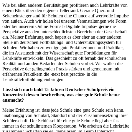
Wie bei allen anderen Berufstätigen profitieren auch Lehrkräfte von
einem Blick über den eigenen Tellerrand. Gerade Quer- und
Seiteneinsteiger sind für Schulen eine Chance auf wertvolle Impulse
von außen. Auch wir holen bei unseren Veranstaltungen wie Foren
oder bei unserem Online-Format ›Digitale Impulse‹ gerne die
Perspektive aus den unterschiedlichsten Bereichen der Gesellschaft
ein. Meiner Erfahrung nach hapert es aber eher an einer anderen
Stelle im deutschen Fortbildungs- und Unterstützungssystem für
Schulen: Wir haben zu wenige gute Praktikerinnen und Praktiker,
die im Austausch mit der Wissenschaft gute Fortbildungen für
Lehrkräfte entwickeln. Das geschieht zu oft fernab der schulischen
Realität und an den Bedarfen der Schulen vorbei. Wir wollen die
Perspektive der gelingenden Praxis stärken und gemeinsam mit
erfahrenen Praktikern die ›next best practice‹ in die
Lehrkräftefortbildung einbringen.
Lässt sich nach bald 15 Jahren Deutscher Schulpreis ein
Konzentrat dessen beschreiben, was eine gute Schule heute
ausmacht?
Meine Erfahrung ist, dass jede Schule eine gute Schule sein kann,
unabhängig von Schulart, Standort und der Zusammensetzung ihrer
Schülerschaft. Der Schlüssel für eine gute Schule liegt aber fast
immer in der schulinternen Kooperation. Wie arbeiten die Lehrkräfte
zusammen? Schaffen sie es, gemeinsam im Team Unterricht