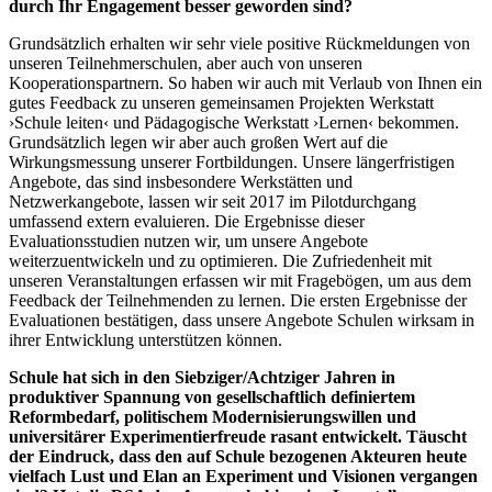
durch Ihr Engagement besser geworden sind?
Grundsätzlich erhalten wir sehr viele positive Rückmeldungen von
unseren Teilnehmerschulen, aber auch von unseren
Kooperationspartnern. So haben wir auch mit Verlaub von Ihnen ein
gutes Feedback zu unseren gemeinsamen Projekten Werkstatt
›Schule leiten‹ und Pädagogische Werkstatt ›Lernen‹ bekommen.
Grundsätzlich legen wir aber auch großen Wert auf die
Wirkungsmessung unserer Fortbildungen. Unsere längerfristigen
Angebote, das sind insbesondere Werkstätten und
Netzwerkangebote, lassen wir seit 2017 im Pilotdurchgang
umfassend extern evaluieren. Die Ergebnisse dieser
Evaluationsstudien nutzen wir, um unsere Angebote
weiterzuentwickeln und zu optimieren. Die Zufriedenheit mit
unseren Veranstaltungen erfassen wir mit Fragebögen, um aus dem
Feedback der Teilnehmenden zu lernen. Die ersten Ergebnisse der
Evaluationen bestätigen, dass unsere Angebote Schulen wirksam in
ihrer Entwicklung unterstützen können.
Schule hat sich in den Siebziger/Achtziger Jahren in
produktiver Spannung von gesellschaftlich definiertem
Reformbedarf, politischem Modernisierungswillen und
universitärer Experimentierfreude rasant entwickelt. Täuscht
der Eindruck, dass den auf Schule bezogenen Akteuren heute
vielfach Lust und Elan an Experiment und Visionen vergangen