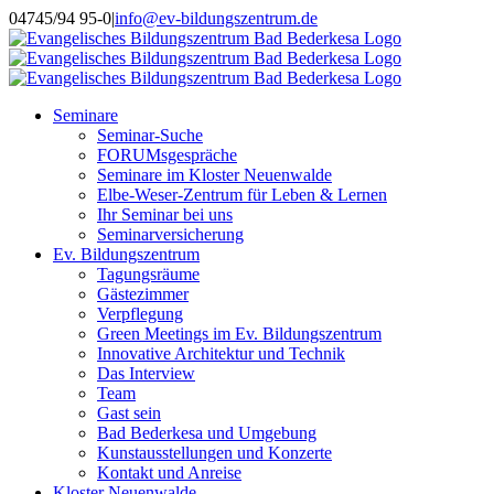
Skip
Instagram
04745/94 95-0
|
info@ev-bildungszentrum.de
to
content
Seminare
Seminar-Suche
FORUMsgespräche
Seminare im Kloster Neuenwalde
Elbe-Weser-Zentrum für Leben & Lernen
Ihr Seminar bei uns
Seminarversicherung
Ev. Bildungszentrum
Tagungsräume
Gästezimmer
Verpflegung
Green Meetings im Ev. Bildungszentrum
Innovative Architektur und Technik
Das Interview
Team
Gast sein
Bad Bederkesa und Umgebung
Kunstausstellungen und Konzerte
Kontakt und Anreise
Kloster Neuenwalde