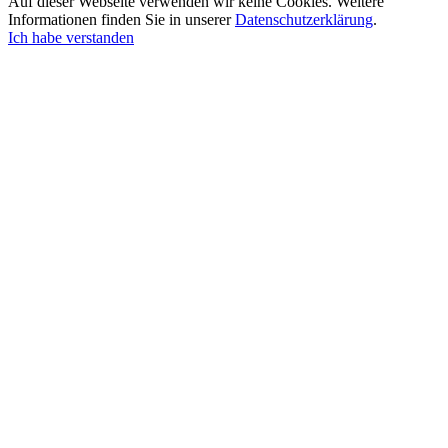
Auf dieser Webseite verwenden wir keine Cookies. Weitere
Informationen finden Sie in unserer
Datenschutzerklärung
.
Ich habe verstanden
Nach
oben