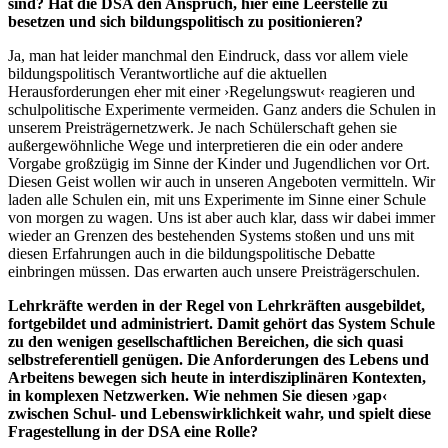
sind? Hat die DSA den Anspruch, hier eine Leerstelle zu
besetzen und sich bildungspolitisch zu positionieren?
Ja, man hat leider manchmal den Eindruck, dass vor allem viele
bildungspolitisch Verantwortliche auf die aktuellen
Herausforderungen eher mit einer ›Regelungswut‹ reagieren und
schulpolitische Experimente vermeiden. Ganz anders die Schulen in
unserem Preisträgernetzwerk. Je nach Schülerschaft gehen sie
außergewöhnliche Wege und interpretieren die ein oder andere
Vorgabe großzügig im Sinne der Kinder und Jugendlichen vor Ort.
Diesen Geist wollen wir auch in unseren Angeboten vermitteln. Wir
laden alle Schulen ein, mit uns Experimente im Sinne einer Schule
von morgen zu wagen. Uns ist aber auch klar, dass wir dabei immer
wieder an Grenzen des bestehenden Systems stoßen und uns mit
diesen Erfahrungen auch in die bildungspolitische Debatte
einbringen müssen. Das erwarten auch unsere Preisträgerschulen.
Lehrkräfte werden in der Regel von Lehrkräften ausgebildet,
fortgebildet und administriert. Damit gehört das System Schule
zu den wenigen gesellschaftlichen Bereichen, die sich quasi
selbstreferentiell genügen. Die Anforderungen des Lebens und
Arbeitens bewegen sich heute in interdisziplinären Kontexten,
in komplexen Netzwerken. Wie nehmen Sie diesen ›gap‹
zwischen Schul- und Lebenswirklichkeit wahr, und spielt diese
Frage­stellung in der DSA eine Rolle?